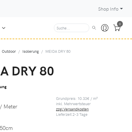
Shop Info
0
N
Outdoor
Isolierung
MEIDA DRY 80
A DRY 80
ung
Grundpreis: 10.33€ / m²
inkl. Mehrwertsteuer
/ Meter
zzgl.Versandkosten
Lieferzeit
2-3
Tage
50cm