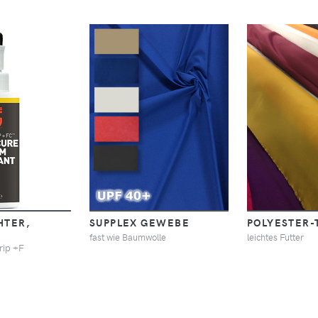
HTER,
SUPPLEX GEWEBE
POLYESTER-
fast wie Baumwolle
leichtes Futter
rip +F