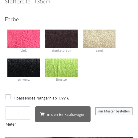
Stoffbreite:
135cm
Farbe :
pink
dunkelbraun
sand
schwarz
limette
+ passendes Nähgarn ab 1.99 €
nur Muster bestellen
in den Einkaufswagen
Meter