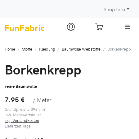
Shop Info
Home
Stoffe
Kleidung
Baumwolle Webstoffe
Borkenkrepp
Borkenkrepp
reine Baumwolle
7.95 €
/ Meter
Grundpreis: 5.89€ / m²
inkl. Mehrwertsteuer
zzgl.Versandkosten
Lieferzeit
Tage