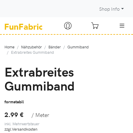
Shop Info
Home
Nähzubehör
Bänder
Gummiband
Extrabreites Gummiband
Extrabreites
Gummiband
formstabil
2.99 €
/ Meter
inkl. Mehrwertsteuer
zzgl.Versandkosten