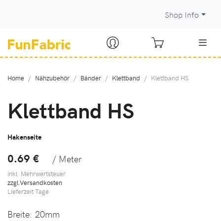
Shop Info
Home
Nähzubehör
Bänder
Klettband
Klettband HS
Klettband HS
Hakenseite
0.69 €
/ Meter
inkl. Mehrwertsteuer
zzgl.Versandkosten
Lieferzeit
Tage
Breite:
20mm