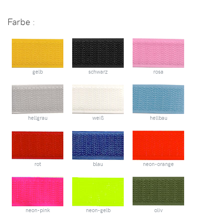
Farbe :
gelb
schwarz
rosa
hellgrau
weiß
hellbau
rot
blau
neon-orange
neon-pink
neon-gelb
oliv