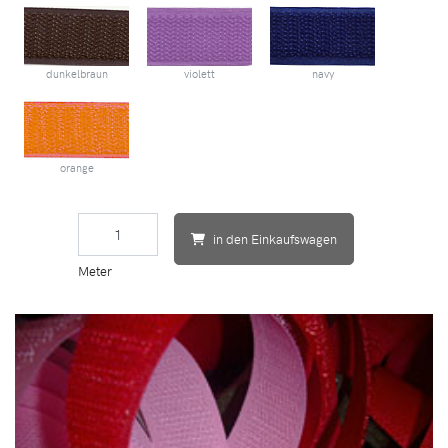
dunkelbraun
violett
navy
orange
in den Einkaufswagen
Meter