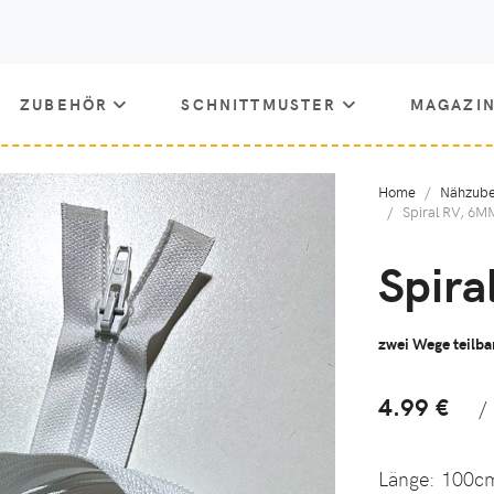
ZUBEHÖR
SCHNITTMUSTER
MAGAZI
Home
Nähzube
Spiral RV, 6M
Spira
zwei Wege teilba
4.99 €
/
Länge:
100c