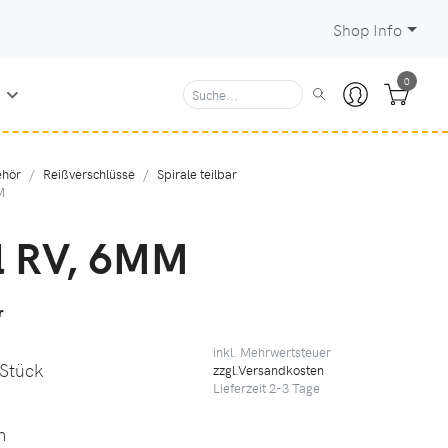
Shop Info
0
N
hör
Reißverschlüsse
Spirale teilbar
M
l RV, 6MM
r
inkl. Mehrwertsteuer
 Stück
zzgl.Versandkosten
Lieferzeit
2-3
Tage
m