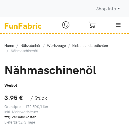
Shop Info
Home
Nähzubehör
Werkzeuge
kleben und abdichten
Nähmaschinenöl
Nähmaschinenöl
Weißöl
3.95 €
/ Stück
Grundpreis: 172,50€/Liter
inkl. Mehrwertsteuer
zzgl.Versandkosten
Lieferzeit
2-3
Tage