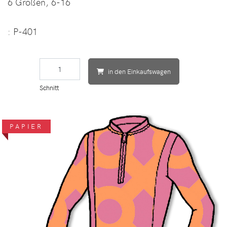
6 Größen,
6-16
: P-401
in den Einkaufswagen
Schnitt
PAPIER