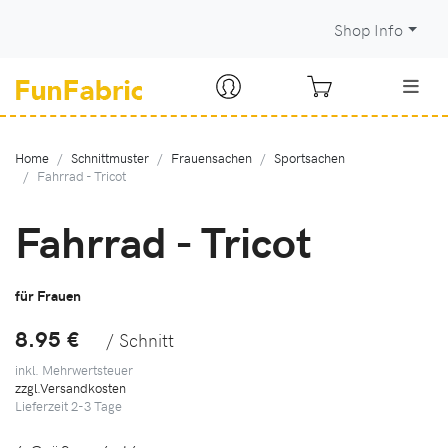
Shop Info
Home
Schnittmuster
Frauensachen
Sportsachen
Fahrrad - Tricot
Fahrrad - Tricot
für Frauen
8.95 €
/ Schnitt
inkl. Mehrwertsteuer
zzgl.Versandkosten
Lieferzeit
2-3
Tage