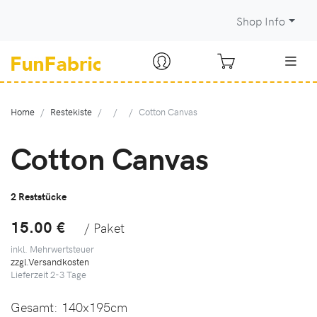
Shop Info
Home
Restekiste
Cotton Canvas
Cotton Canvas
2 Reststücke
15.00 €
/ Paket
inkl. Mehrwertsteuer
zzgl.Versandkosten
Lieferzeit
2-3
Tage
Gesamt:
140x195cm