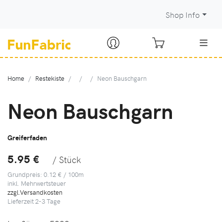
Shop Info
Home
Restekiste
Neon Bauschgarn
Neon Bauschgarn
Greiferfaden
5.95 €
/ Stück
Grundpreis: 0.12 € / 100m
inkl. Mehrwertsteuer
zzgl.Versandkosten
Lieferzeit
2-3
Tage