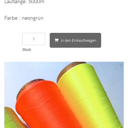
Lauflänge:
5000m
Farbe
: neongrün
in den Einkaufswagen
Stück