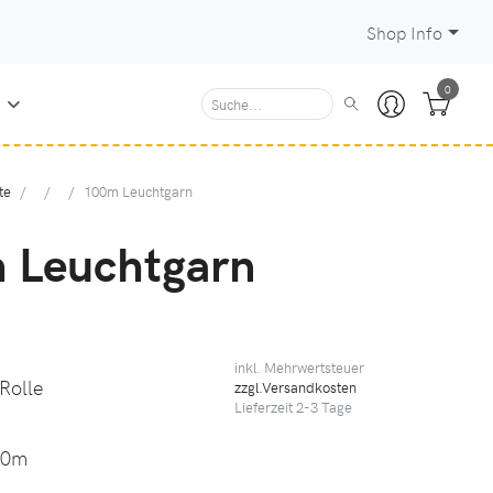
Shop Info
0
N
te
100m Leuchtgarn
 Leuchtgarn
inkl. Mehrwertsteuer
 Rolle
zzgl.Versandkosten
Lieferzeit
2-3
Tage
00m