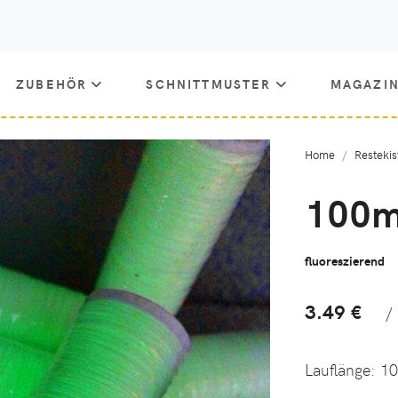
ZUBEHÖR
SCHNITTMUSTER
MAGAZI
Home
Restekis
100m
fluoreszierend
3.49 €
/
Lauflänge:
1