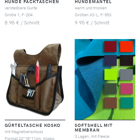
HUNDE PACKTASCHEN
HUNDEMANTEL
verstellbare Gurte
warm und trocken
Größe 1, P-204
Größen XS-L, P-553
8.95 € / Schnitt
9.95 € / Schnitt
GÜRTELTASCHE KOSKO
SOFTSHELL MIT
MEMBRAN
mit Magnetverschluss
3 Lagen, mit Fleece
Format 22*18*11cm, Kosko