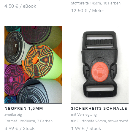
Stoffbreite 145cm, 10 Farben
4.50 € / eBook
12.50 € / Meter
NEOPREN 1,5MM
SICHERHEITS SCHNALLE
zweifarbig
mit Verrieglung
Format 12x200cm, 7 Farben
für Gurtbreite 25mm, schwarz/rot
8.99 € / Stück
1.99 € / Stück