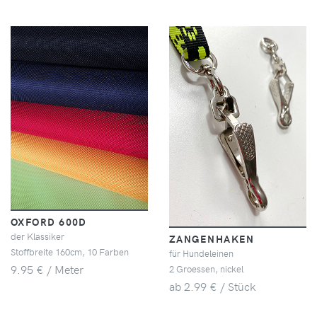
OXFORD 600D
der Klassiker
ZANGENHAKEN
Stoffbreite 160cm, 10 Farben
für Hundeleinen
9.95 € / Meter
2 Groessen, nickel
ab 2.99 € / Stück