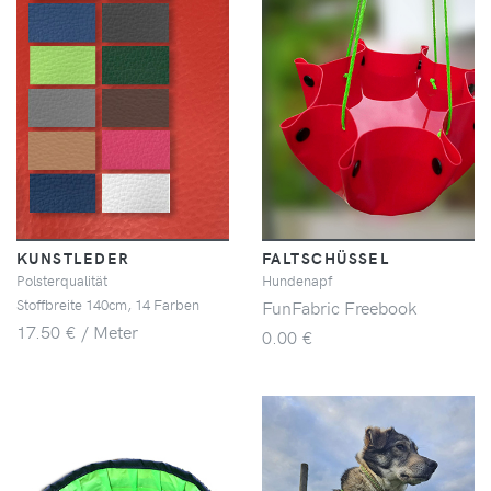
KUNSTLEDER
FALTSCHÜSSEL
Polsterqualität
Hundenapf
Stoffbreite 140cm, 14 Farben
FunFabric Freebook
17.50 € / Meter
0.00 €