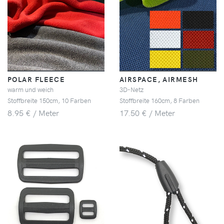
POLAR FLEECE
AIRSPACE, AIRMESH
warm und weich
3D-Netz
Stoffbreite 150cm, 10 Farben
Stoffbreite 160cm, 8 Farben
8.95 € / Meter
17.50 € / Meter