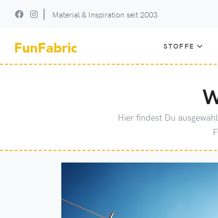
Material & Inspiration seit 2003
STOFFE
W
Hier findest Du ausgewäh
F