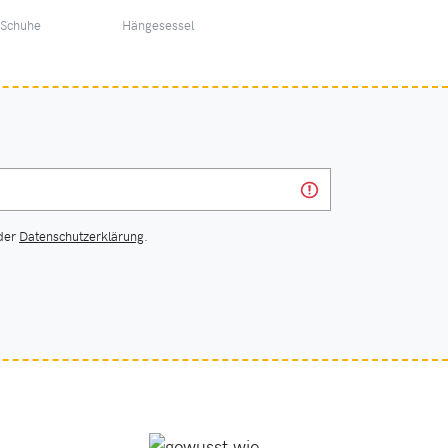
 Schuhe
Hängesessel
das T-Shirt
 der
Datenschutzerklärung
.