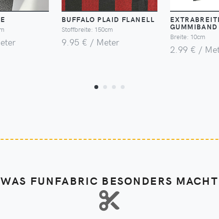
BE
BUFFALO PLAID FLANELL
EXTRABREIT
GUMMIBAND
cm
Stoffbreite: 150cm
Breite: 10cm
eter
9.95 € / Meter
2.99 € / Me
WAS FUNFABRIC BESONDERS MACHT