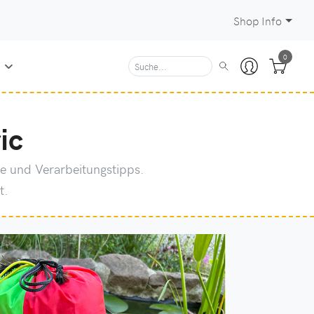
Shop Info
0
N
ic
e und Verarbeitungstipps.
t.