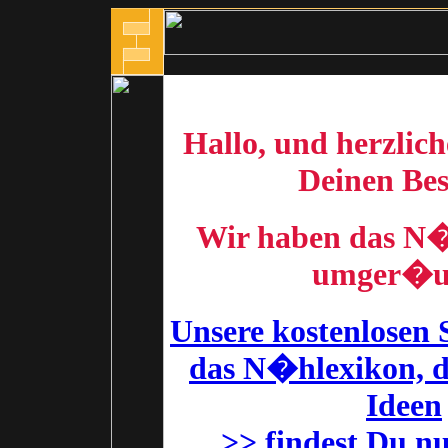
Hallo, und herzli
Deinen Be
Wir haben das N
umger�u
Unsere kostenlosen 
das N�hlexikon, d
Ideen
>> findest Du nu