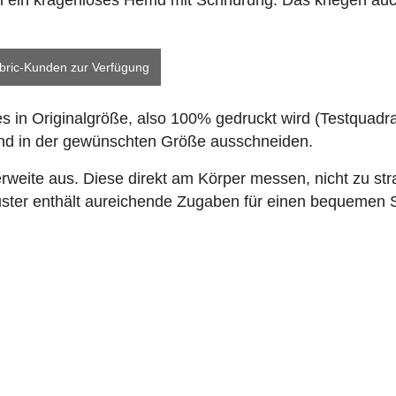
mal ein kragenloses Hemd mit Schnürung. Das kriegen au
bric-Kunden zur Verfügung
s in Originalgröße, also 100% gedruckt wird (Testquadra
d in der gewünschten Größe ausschneiden.
weite aus. Diese direkt am Körper messen, nicht zu st
ster enthält aureichende Zugaben für einen bequemen S