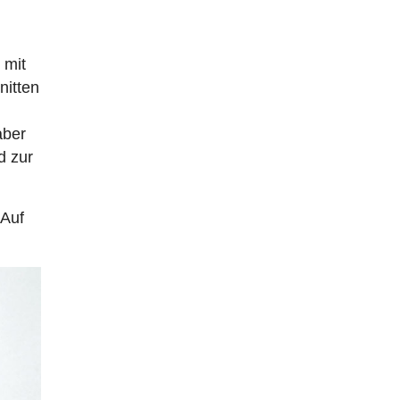
 mit
nitten
aber
d zur
 Auf