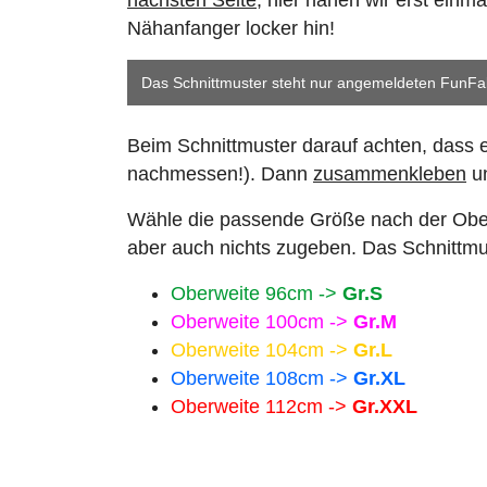
nächsten Seite
, hier nähen wir erst ein
Nähanfanger locker hin!
Das Schnittmuster steht nur angemeldeten FunFa
Beim Schnittmuster darauf achten, dass e
nachmessen!). Dann
zusammenkleben
un
Wähle die passende Größe nach der Ober
aber auch nichts zugeben. Das Schnittmu
Oberweite 96cm ->
Gr.S
Oberweite 100cm ->
Gr.M
Oberweite 104cm ->
Gr.L
Oberweite 108cm ->
Gr.XL
Oberweite 112cm ->
Gr.XXL