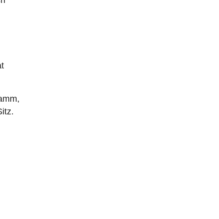
ch
t
ramm,
itz.