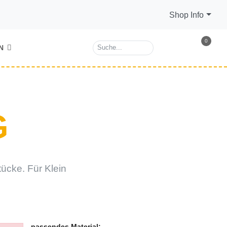
Shop Info
0
N
G
tücke. Für Klein
passendes Material: