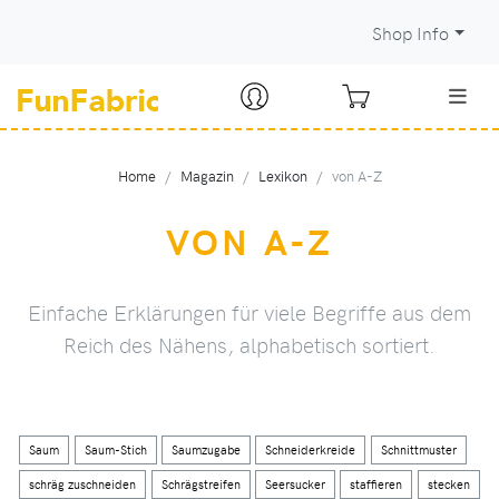
Shop Info
Home
Magazin
Lexikon
von A-Z
VON A-Z
Einfache Erklärungen für viele Begriffe aus dem
Reich des Nähens, alphabetisch sortiert.
Saum
Saum-Stich
Saumzugabe
Schneiderkreide
Schnittmuster
schräg zuschneiden
Schrägstreifen
Seersucker
staffieren
stecken