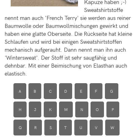
Kapuze haben ;-)
Sweatshirtstoffe
nennt man auch 'French Terry' sie werden aus reiner
Baumwolle oder Baumwollmischungen gewirkt und
haben eine glatte Oberseite. Die Rückseite hat kleine
Schlaufen und wird bei einigen Sweatshirtstoffen
mechanisch aufgerauht. Dann nennt man ihn auch
'Wintersweat'. Der Stoff ist sehr saugfähig und
dehnbar. Mit einer Beimischung von Elasthan auch
elastisch.
A
B
C
D
E
F
G
H
J
K
M
N
O
P
Q
R
S
T
U
V
W