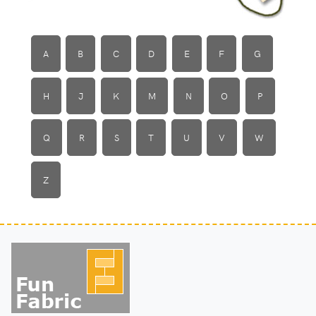
A
B
C
D
E
F
G
H
J
K
M
N
O
P
Q
R
S
T
U
V
W
Z