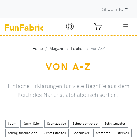
Shop Info
Home
Magazin
Lexikon
von A-Z
VON A-Z
Einfache Erklärungen für viele Begriffe aus dem
Reich des Nähens, alphabetisch sortiert.
Saum
Saum-Stich
Saumzugabe
Schneiderkreide
Schnittmuster
schräg zuschneiden
Schrägstreifen
Seersucker
staffieren
stecken