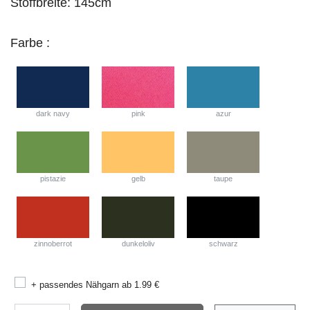
Stoffbreite:
145cm
Farbe :
dark navy
pink
azur
pistazie
gelb
taupe
zinnoberrot
dunkeloliv
schwarz
+ passendes Nähgarn ab 1.99 €