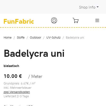
Shop Info
Home
Stoffe
Outdoor
UV-Schutz
Badelycra uni
Badelycra uni
bielastisch
10.00 €
/ Meter
Grundpreis: 6.67€ / m²
inkl. Mehrwertsteuer
zzgl.Versandkosten
Lieferzeit
2-3
Tage