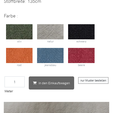
Stoffbreite:
135cm
Farbe :
oliv
natur
schwarz
rost
jeansblau
beere
nur Muster bestellen
in den Einkaufswagen
Meter