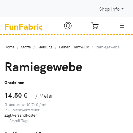
Shop Info
Home
Stoffe
Kleidung
Leinen, Hanf & Co
Ramiegewebe
Ramiegewebe
Grasleinen
14.50 €
/ Meter
Grundpreis: 10.74€ / m²
inkl. Mehrwertsteuer
zzgl.Versandkosten
Lieferzeit
Tage