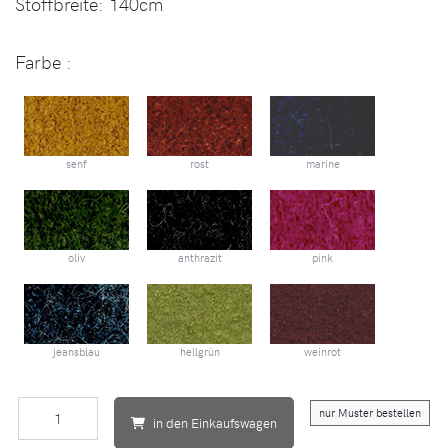
Stoffbreite:
140cm
Farbe :
senf
rost
marine
oliv
anthrazit
pink
jeansblau
hellgrün
weinrot
nur Muster bestellen
in den Einkaufswagen