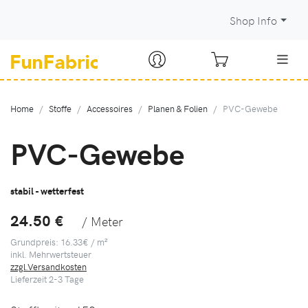
Shop Info
Home
Stoffe
Accessoires
Planen & Folien
PVC-Gewebe
PVC-Gewebe
stabil - wetterfest
24.50 €
/ Meter
Grundpreis: 16.33€ / m²
inkl. Mehrwertsteuer
zzgl.Versandkosten
Lieferzeit
2-3
Tage