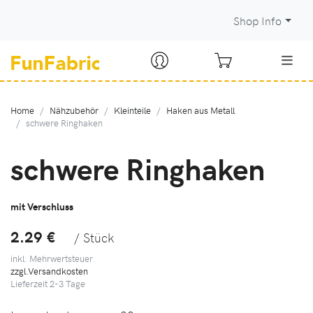
Shop Info
Home
Nähzubehör
Kleinteile
Haken aus Metall
schwere Ringhaken
schwere Ringhaken
mit Verschluss
2.29 €
/ Stück
inkl. Mehrwertsteuer
zzgl.Versandkosten
Lieferzeit
2-3
Tage