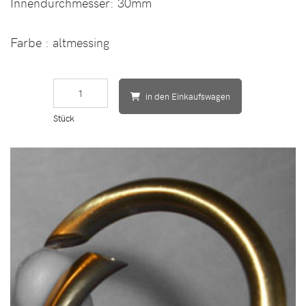
Innendurchmesser:
30mm
Farbe
: altmessing
in den Einkaufswagen
Stück