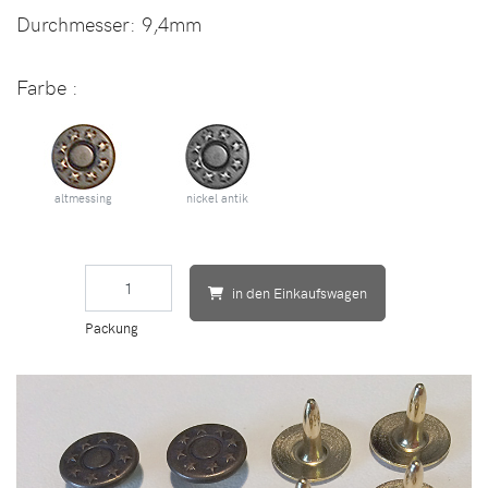
Durchmesser:
9,4mm
Farbe
:
altmessing
nickel antik
in den Einkaufswagen
Packung