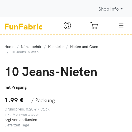
Shop Info
Home
Nähzubehör
Kleinteile
Nieten und Ösen
10 Jeans-Nieten
10 Jeans-Nieten
mit Prägung
1.99 €
/ Packung
Grundpreis: 0.20 € / Stück
inkl. Mehrwertsteuer
zzgl.Versandkosten
Lieferzeit
Tage