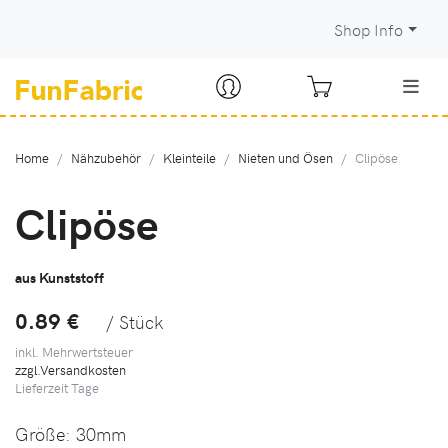
Shop Info
Home
Nähzubehör
Kleinteile
Nieten und Ösen
Clipöse
Clipöse
aus Kunststoff
0.89 €
/ Stück
inkl. Mehrwertsteuer
zzgl.Versandkosten
Lieferzeit
Tage
Größe:
30mm