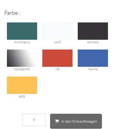
Farbe
:
dunkelgrün
weiß
schwarz
transparent
rot
marine
gelb
in den Einkaufswagen