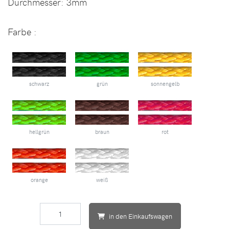
Durchmesser:
3mm
Farbe :
schwarz
grün
sonnengelb
hellgrün
braun
rot
orange
weiß
in den Einkaufswagen