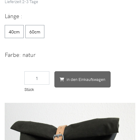
Lieferzeit
2-3
Tage
Länge
:
40cm
60cm
Farbe:
natur
in den Einkaufswagen
Stück