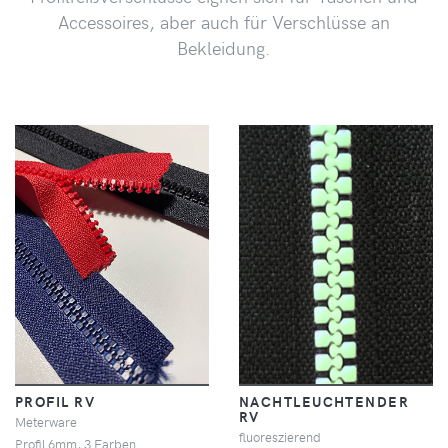
Accessoires, aber auch für Verschlüsse an
Bekleidung.
PROFIL RV
NACHTLEUCHTENDER
RV
Meterware
fluoreszierend
Profil 6mm, 3 Farben