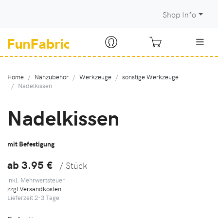
Shop Info
Home
Nähzubehör
Werkzeuge
sonstige Werkzeuge
Nadelkissen
Nadelkissen
mit Befestigung
ab 3.95
€
/ Stück
inkl. Mehrwertsteuer
zzgl.Versandkosten
Lieferzeit
2-3
Tage