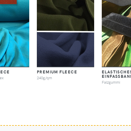
EECE
PREMIUM FLEECE
ELASTISCHE
EINFASSBAN
ex
240g/qm
Falzgummi