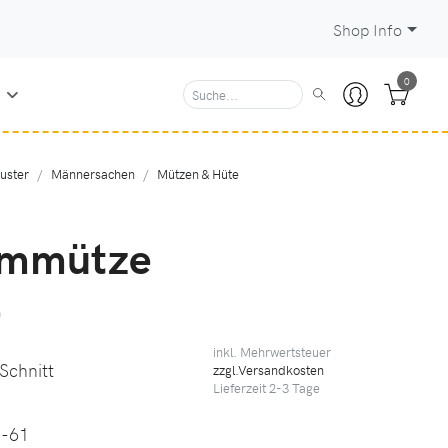
Shop Info
0
N
uster
Männersachen
Mützen & Hüte
rmmütze
n
inkl. Mehrwertsteuer
 Schnitt
zzgl.Versandkosten
Lieferzeit
2-3
Tage
1-61