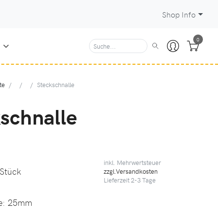
Shop Info
0
N
te
Steckschnalle
schnalle
inkl. Mehrwertsteuer
 Stück
zzgl.Versandkosten
Lieferzeit
2-3
Tage
e:
25mm