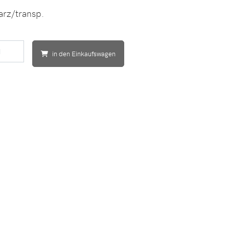
arz/transp.
in den Einkaufswagen