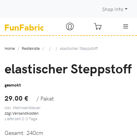
Shop Info
Home
Restekiste
elastischer Steppstoff
elastischer Steppstoff
gesmokt
29.00 €
/ Paket
inkl. Mehrwertsteuer
zzgl.Versandkosten
Lieferzeit
2-3
Tage
Gesamt:
240cm