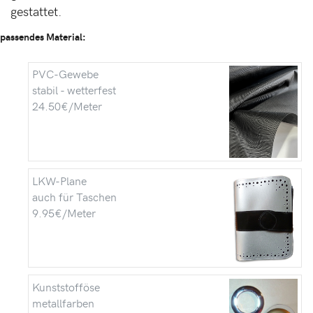
gestattet.
passendes Material:
PVC-Gewebe
stabil - wetterfest
24.50€/Meter
LKW-Plane
auch für Taschen
9.95€/Meter
Kunststofföse
metallfarben