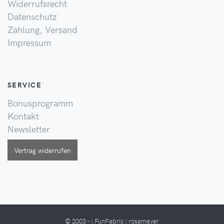
Widerrufsrecht
Datenschutz
Zahlung, Versand
Impressum
SERVICE
Bonusprogramm
Kontakt
Newsletter
Vertrag widerrufen
© 2003 - | FunFabric | rosameyer