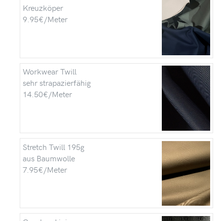
Kreuzköper
9.95€/Meter
Workwear Twill
sehr strapazierfähig
14.50€/Meter
Stretch Twill 195g
aus Baumwolle
7.95€/Meter