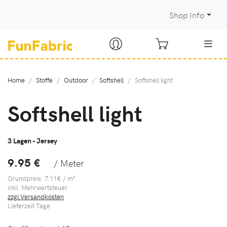
Shop Info
Home
Stoffe
Outdoor
Softshell
Softshell light
Softshell light
3 Lagen - Jersey
9.95 €
/ Meter
Grundpreis: 7.11€ / m²
inkl. Mehrwertsteuer
zzgl.Versandkosten
Lieferzeit
Tage