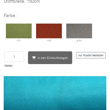
Stoffbreite:
150cm
Farbe :
oliv
rost
grau
nur Muster bestellen
in den Einkaufswagen
Meter