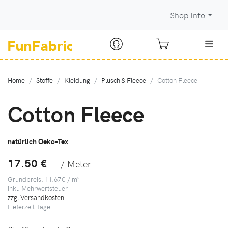
Shop Info
Home
Stoffe
Kleidung
Plüsch & Fleece
Cotton Fleece
Cotton Fleece
natürlich Oeko-Tex
17.50 €
/ Meter
Grundpreis: 11.67€ / m²
inkl. Mehrwertsteuer
zzgl.Versandkosten
Lieferzeit
Tage