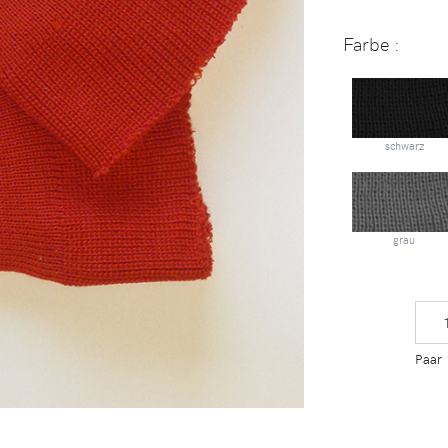
Farbe
:
schwarz
grau
Paar