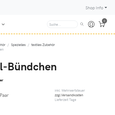
Shop Info
0
N
hör
Spezielles
textiles Zubehör
hen
l-Bündchen
ar
inkl. Mehrwertsteuer
 Paar
zzgl.Versandkosten
Lieferzeit
Tage