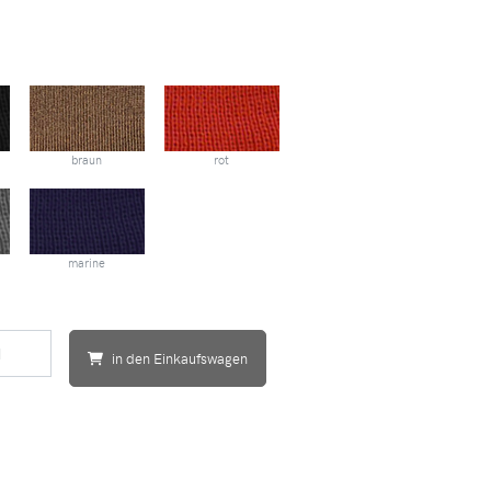
braun
rot
marine
in den Einkaufswagen