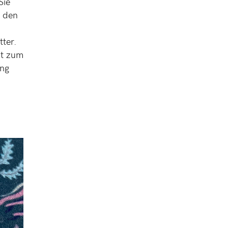
Sie
n den
tter.
ut zum
ung