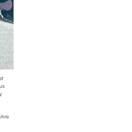
st
aus
y
ihre