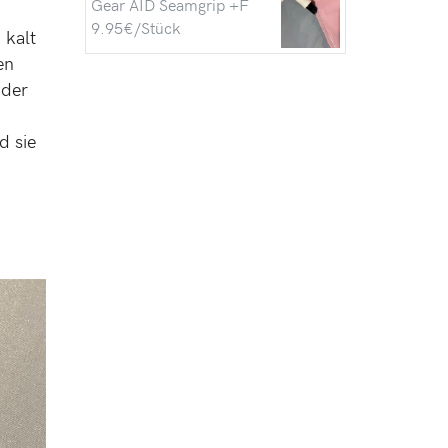
Gear AID Seamgrip +F
9.95€/Stück
 kalt
en
 der
d sie