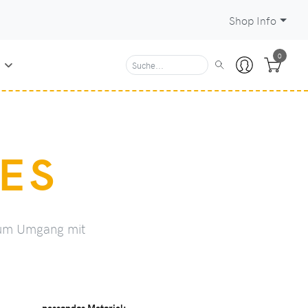
Shop Info
0
N
ES
 zum Umgang mit
passendes Material: