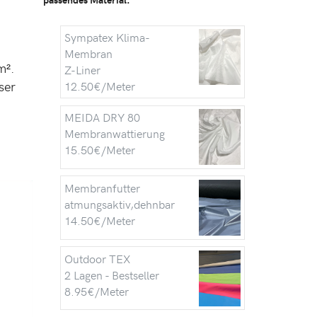
Sympatex Klima-
Membran
m².
Z-Liner
ser
12.50€/Meter
MEIDA DRY 80
Membranwattierung
15.50€/Meter
Membranfutter
atmungsaktiv,dehnbar
14.50€/Meter
Outdoor TEX
2 Lagen - Bestseller
8.95€/Meter