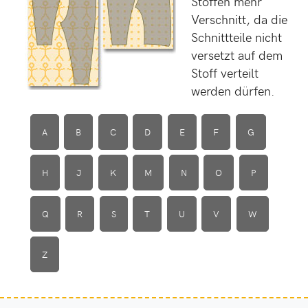
Stoffen mehr
Verschnitt, da die
Schnittteile nicht
versetzt auf dem
Stoff verteilt
werden dürfen.
A
B
C
D
E
F
G
H
J
K
M
N
O
P
Q
R
S
T
U
V
W
Z