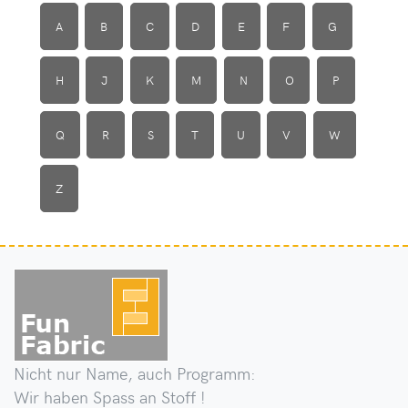
A
B
C
D
E
F
G
H
J
K
M
N
O
P
Q
R
S
T
U
V
W
Z
Nicht nur Name, auch Programm:
Wir haben Spass an Stoff !