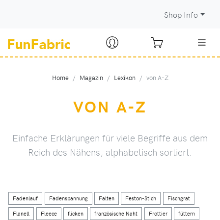
Shop Info
Home
Magazin
Lexikon
von A-Z
VON A-Z
Einfache Erklärungen für viele Begriffe aus dem
Reich des Nähens, alphabetisch sortiert.
Fadenlauf
Fadenspannung
Falten
Feston-Stich
Fischgrat
Flanell
Fleece
flicken
französische Naht
Frottier
füttern