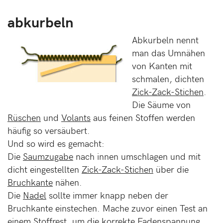
abkurbeln
Abkurbeln nennt
man das Umnähen
von Kanten mit
schmalen, dichten
Zick-Zack-Stichen
.
Die Säume von
Rüschen
und
Volants
aus feinen Stoffen werden
häufig so versäubert.
Und so wird es gemacht:
Die
Saumzugabe
nach innen umschlagen und mit
dicht eingestellten
Zick-Zack-Stichen
über die
Bruchkante
nähen.
Die
Nadel
sollte immer knapp neben der
Bruchkante einstechen. Mache zuvor einen Test an
einem Stoffrest, um die korrekte
Fadenspannung