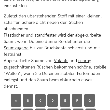
einzustellen.
Zuletzt den überstehenden Stoff mit einer kleinen,
scharfen Schere dicht neben den Stichen
abschneiden.
Plastischer und standfester wird der abgekurbelte
Saum, wenn Du eine dünne Kordel unter die
Saumzugabe
bis zur Bruchkante schiebst und mit
festnähst.
Abgekurbelte Säume von
Volants
und
schräg
zugeschnittenen
Rüschen
bekommen schöne, stabile
"Wellen", wenn Sie Du einen stabilen Perlonfaden
einlegst und den Saum beim abkurbeln etwas
dehnst.
.
A
B
C
D
E
F
G