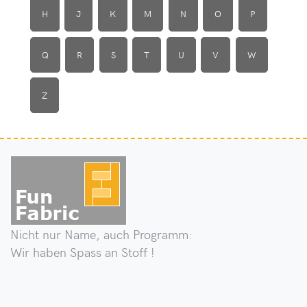
H
J
K
M
N
O
P
Q
R
S
T
U
V
W
Z
Nicht nur Name, auch Programm:
Wir haben Spass an Stoff !